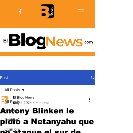
Post
All Posts
El Blog News
All Posts
May 1, 2024
4 min read
Antony Blinken le
Noticias
pidió a Netanyahu que
Politica
Opinión
no ataque el sur de