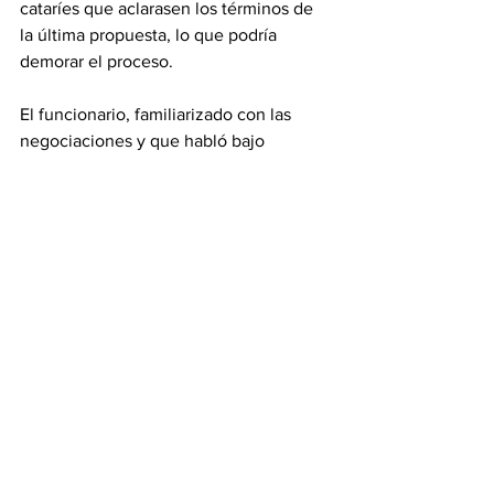
cataríes que aclarasen los términos de 
la última propuesta, lo que podría 
demorar el proceso.
El funcionario, familiarizado con las 
negociaciones y que habló bajo 
condición de anonimato para comentar 
libremente el acuerdo, dijo que Hamas 
quiere unos términos claros sobre el 
regreso incondicional de los 
desplazados al norte de Gaza para 
garantizar que la segunda fase del 
acuerdo incluye comenzar la retirada 
gradual y completa de todas las tropas 
israelíes de toda la 
Franja de Gaza.
El funcionario dijo que el acuerdo 
actual no explicaba por completo quién 
podría regresar al norte y cómo se 