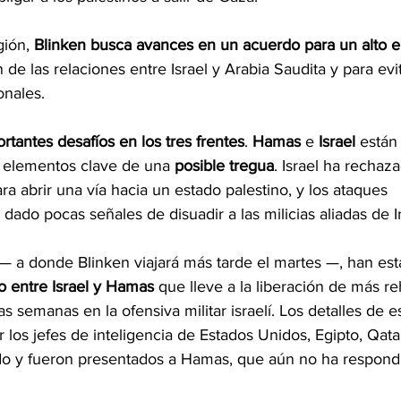
gión, 
Blinken busca avances en un acuerdo para un alto e
 de las relaciones entre Israel y Arabia Saudita y para evit
onales.
rtantes desafíos en los tres frentes
. 
Hamas 
e 
Israel 
están
 elementos clave de una 
posible tregua
. Israel ha rechaz
a abrir una vía hacia un estado palestino, y los ataques 
ado pocas señales de disuadir a las milicias aliadas de Ir
— a donde Blinken viajará más tarde el martes —, han est
o entre Israel y Hamas
 que lleve a la liberación de más r
s semanas en la ofensiva militar israelí. Los detalles de 
los jefes de inteligencia de Estados Unidos, Egipto, Qatar
do y fueron presentados a Hamas, que aún no ha respond