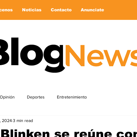
cenos
Noticias
Contacto
Anunciate
Opinión
Deportes
Entretenimiento
, 2024
3 min read
Blinken se reúne co