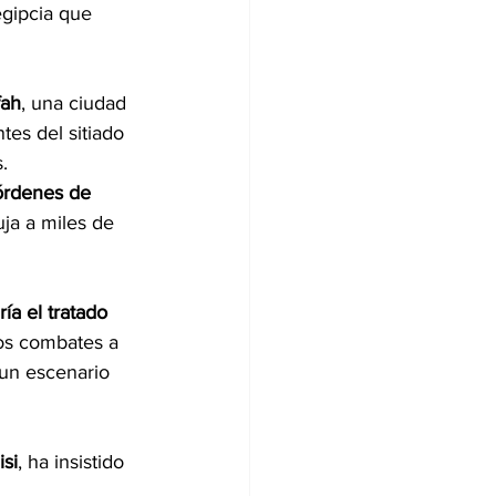
egipcia que 
fah
, una ciudad 
tes del sitiado 
.
 órdenes de 
ja a miles de 
ía el tratado 
los combates a 
 un escenario 
isi
, ha insistido 