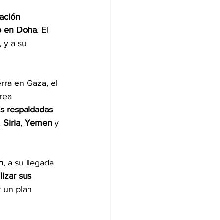
ación 
mo en Doha
. El 
, y a su 
rra en Gaza, el 
rea 
as respaldadas 
, 
Siria
, 
Yemen 
y 
n
, a su llegada 
izar sus 
 un plan 