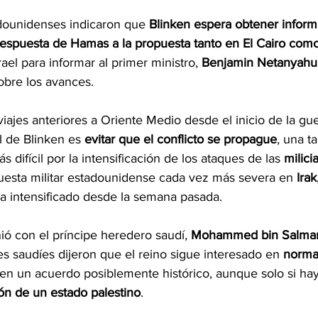
dounidenses indicaron que 
Blinken espera obtener inform
 respuesta de Hamas a la propuesta tanto en El Cairo co
rael para informar al primer ministro, 
Benjamin Netanyahu
obre los avances.
ajes anteriores a Oriente Medio desde el inicio de la gue
al de Blinken es
 evitar que el conflicto se propague
, una ta
difícil por la intensificación de los ataques de las
 milici
puesta militar estadounidense cada vez más severa en 
Irak
ha intensificado desde la semana pasada.
ió con el príncipe heredero saudí, 
Mohammed bin Salma
es saudíes dijeron que el reino sigue interesado en 
normal
 en un acuerdo posiblemente histórico, aunque solo si hay
ón de un estado palestino
.