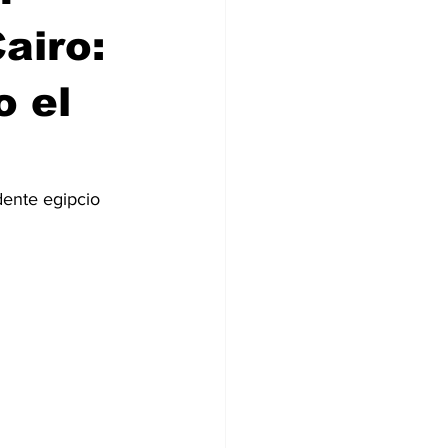
airo:
o el
dente egipcio 