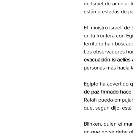
de Israel de ampliar 
están atestadas de p
El ministro israelí de
en la frontera con Eg
territorio han busca
Los observadores hum
evacuación israelíes 
personas más hacia la
Egipto ha advertido 
de paz firmado hace
Rafah pueda empujar a
que, según dijo, está 
Blinken, quien el mar
en que no se debe obl