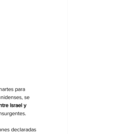
 martes para 
nidenses, se 
tre Israel y 
nsurgentes.
iones declaradas 