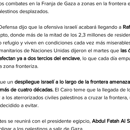
los combates en la Franja de Gaza a zonas en la frontera 
alestinos desplazados.
 Defensa dijo que la ofensiva israelí acabará llegando a 
Ra
ipto, donde más de la mitad de los 2,3 millones de residen
do refugio y viven en condiciones cada vez más miserables
anitarios de Naciones Unidas dijeron el martes que
 las
afectan ya a dos tercios del enclave
, lo que cada día empu
 zona fronteriza.
que un
 despliegue israelí a lo largo de la frontera amenazar
 más de cuatro décadas.
 El Cairo teme que la llegada de 
 los aterrorizados civiles palestinos a cruzar la frontera,
decidido a evitar.
tes se reunirá con el presidente egipcio, 
Abdul Fatah Al S
igar a los palestinos a salir de Gaza.