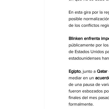
En esta gira por la re
posible normalización
de los conflictos regi
Blinken enfrenta impo
públicamente por los
de Estados Unidos par
estadounidenses han d
Egipto
, junto a 
Qatar 
mediar en un 
acuerd
de una pausa de varia
fueron esbozados por 
finales del mes pasa
formalmente.