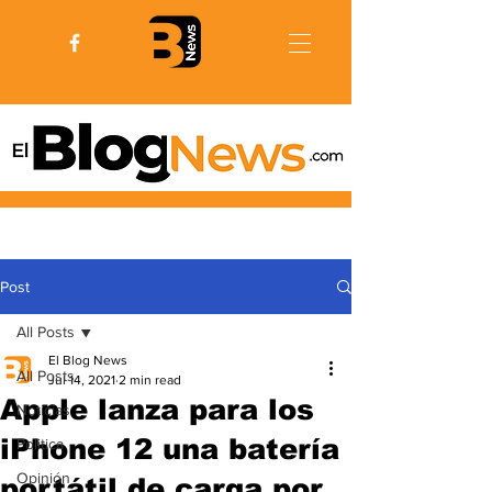
Post
All Posts
El Blog News
All Posts
Jul 14, 2021
2 min read
Apple lanza para los
Noticias
iPhone 12 una batería
Politica
Opinión
portátil de carga por