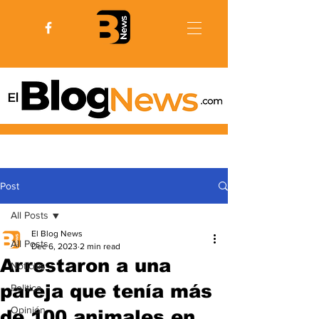
Post
All Posts
El Blog News
All Posts
Dec 6, 2023
2 min read
Arrestaron a una
Noticias
pareja que tenía más
Politica
Opinión
de 100 animales en