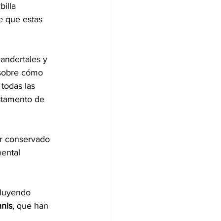
illa 
e que estas 
andertales y 
sobre cómo 
todas las 
stamento de 
or conservado 
ental 
cluyendo 
nnis
, que han 