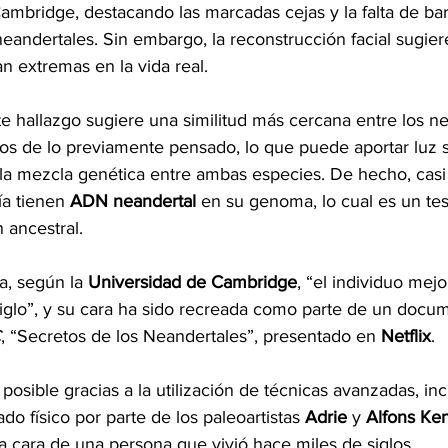
ambridge, destacando las marcadas cejas y la falta de barb
 neandertales. Sin embargo, la reconstrucción facial sugier
an extremas en la vida real.
e hallazgo sugiere una similitud más cercana entre los ne
s de lo previamente pensado, lo que puede aportar luz 
la mezcla genética entre ambas especies. De hecho, casi 
a tienen 
ADN neandertal
 en su genoma, lo cual es un te
 ancestral.
a, según la 
Universidad de Cambridge
, “el individuo mej
iglo”, y su cara ha sido recreada como parte de un docum
C
, “Secretos de los Neandertales”, presentado en 
Netflix
.
 posible gracias a la utilización de técnicas avanzadas, in
 físico por parte de los paleoartistas 
Adrie
 y 
Alfons Ke
la cara de una persona que vivió hace miles de siglos.