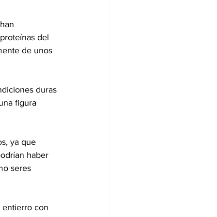
 han 
proteínas del 
mente de unos 
ndiciones duras 
una figura 
os, ya que 
podrían haber 
mo seres 
 entierro con 