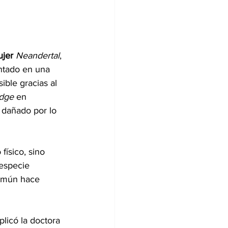
jer
Neandertal
, 
ntado en una 
ble gracias al 
idge
 en 
 dañado por lo 
físico, sino 
especie 
omún hace 
licó la doctora 