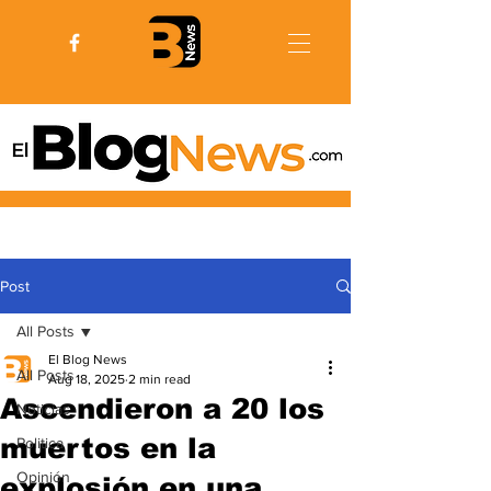
Post
All Posts
El Blog News
All Posts
Aug 18, 2025
2 min read
Ascendieron a 20 los
Noticias
muertos en la
Politica
Opinión
explosión en una