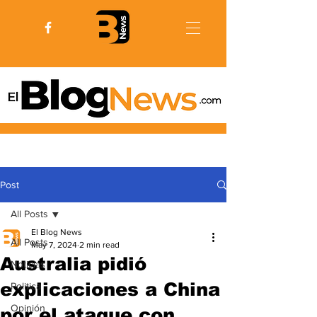
Post
All Posts
El Blog News
All Posts
May 7, 2024
2 min read
Australia pidió
Noticias
explicaciones a China
Politica
Opinión
por el ataque con