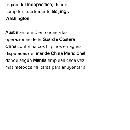
región del 
Indopacífico
, donde 
compiten fuertemente 
Beijing 
y 
Washington
.
Austin
 se refirió entonces a las 
operaciones de la 
Guardia Costera 
china
 contra barcos filipinos en aguas 
disputadas del 
mar de China Meridional
, 
donde según 
Manila
 emplean cada vez 
más métodos militares para ahuyentar a 
sus embarcaciones.
Noticias
See All
Recent Posts