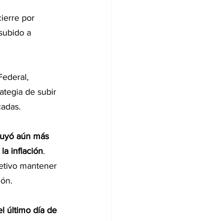
ierre por 
subido a 
ederal, 
ategia de subir 
cadas.
nuyó aún más 
la inflación
. 
etivo mantener 
ión.
l último día de 