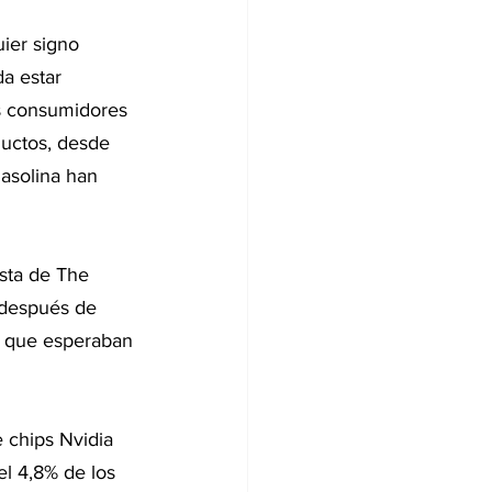
ier signo 
a estar 
s consumidores 
ductos, desde 
gasolina han 
sta de The 
 después de 
 que esperaban 
 chips Nvidia 
el 4,8% de los 