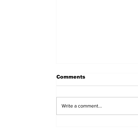
Comments
Write a comment...
El temor del después:
Brasil en alerta por lo
que pueda suceder tras