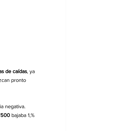
as de caídas
, ya 
zcan pronto 
a negativa. 
 500
 bajaba 1,% 