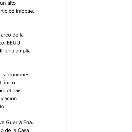
un alto 
ticipó Infobae, 
arco de la 
ico, EEUU 
ir una amplia 
is reuniones 
l único 
a el país 
icación 
lo.
a Guerra Fría. 
o de la Casa 