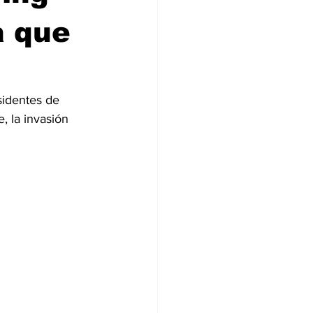
á que
sidentes de 
 la invasión 