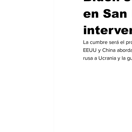
en San 
interve
La cumbre será el pr
EEUU y China abordar
rusa a Ucrania y la g