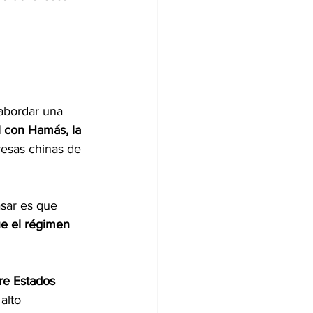
abordar una 
el con Hamás, la 
sas chinas de 
sar es que 
ue el régimen 
re Estados 
alto 