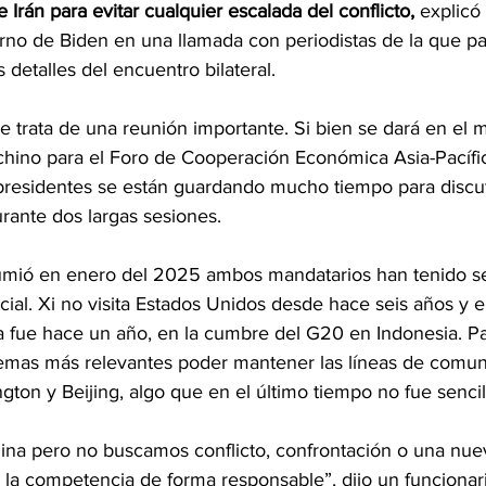
e Irán para evitar cualquier escalada del conflicto, 
explicó 
rno de Biden en una llamada con periodistas de la que par
 detalles del encuentro bilateral.
e trata de una reunión importante. Si bien se dará en el m
e chino para el Foro de Cooperación Económica Asia-Pacíf
residentes se están guardando mucho tiempo para discut
rante dos largas sesiones.
mió en enero del 2025 ambos mandatarios han tenido se
ial. Xi no visita Estados Unidos desde hace seis años y e
a fue hace un año, en la cumbre del G20 en Indonesia. Par
 temas más relevantes poder mantener las líneas de comun
gton y Beijing, algo que en el último tiempo no fue sencil
a pero no buscamos conflicto, confrontación o una nuev
la competencia de forma responsable”, dijo un funcionari