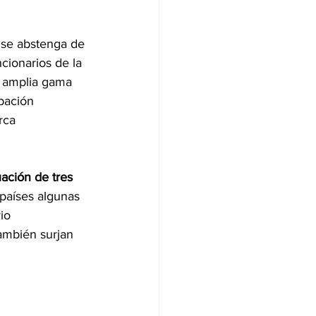
 se abstenga de 
cionarios de la 
a amplia gama 
pación 
rca 
uación de tres 
países algunas 
io 
ambién surjan 