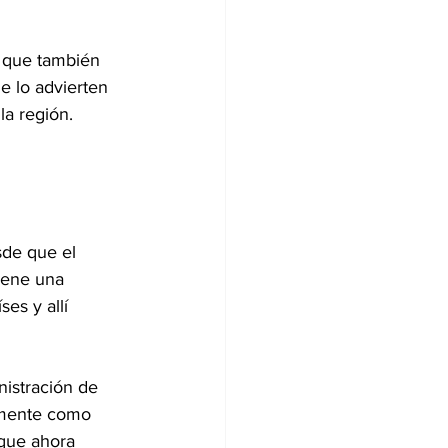
 que también 
e lo advierten 
la región.
sde que el 
iene una 
es y allí 
nistración de 
namente como 
 que ahora 