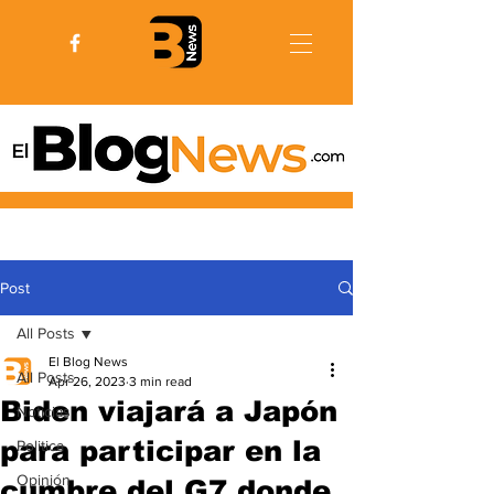
Post
All Posts
El Blog News
All Posts
Apr 26, 2023
3 min read
Biden viajará a Japón
Noticias
para participar en la
Politica
Opinión
cumbre del G7 donde