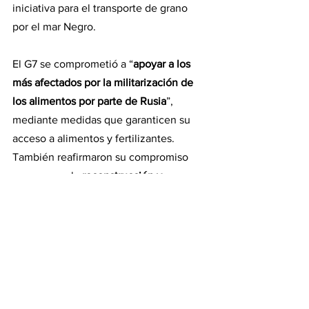
iniciativa para el transporte de grano 
por el mar Negro.
El G7 se comprometió a “
apoyar a los 
más afectados por la militarización de 
los alimentos por parte de Rusia
”, 
mediante medidas que garanticen su 
acceso a alimentos y fertilizantes. 
También reafirmaron su compromiso 
para apoyar la
 reconstrucción y 
recuperación de Ucrania
, compartiendo 
con el país sus diferentes experiencias 
y conocimientos agrícolas, así como 
contribuyendo a la reconstrucción de 
infraestructuras y al acceso de sus 
agricultores a financiación y semillas a 
través de organismos internacionales.