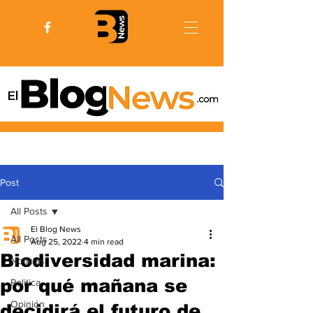
Post
All Posts
El Blog News
All Posts
Aug 25, 2022
4 min read
Biodiversidad marina:
Noticias
por qué mañana se
Politica
Opinión
decidirá el futuro de