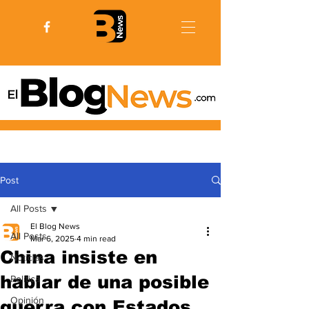
Post
All Posts
El Blog News
All Posts
Mar 6, 2025
4 min read
China insiste en
Noticias
hablar de una posible
Politica
Opinión
guerra con Estados