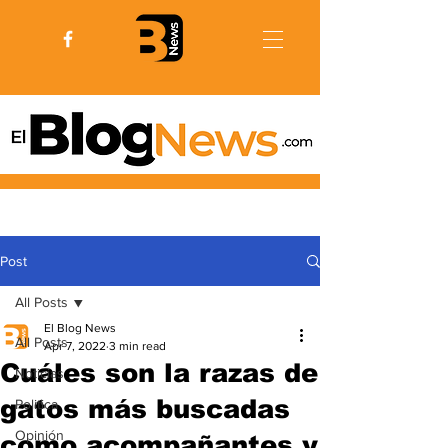
Post
All Posts
El Blog News
All Posts
Apr 7, 2022
3 min read
Cuáles son la razas de
Noticias
gatos más buscadas
Politica
Opinión
como acompañantes y