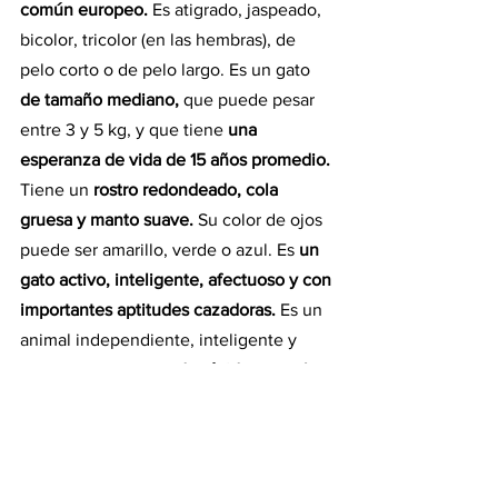
común europeo. 
Es atigrado, jaspeado, 
bicolor, tricolor (en las hembras), de 
pelo corto o de pelo largo. Es un gato 
de tamaño mediano,
 que puede pesar 
entre 3 y 5 kg, y que tiene 
una 
esperanza de vida de 15 años promedio.
Tiene un 
rostro redondeado, cola 
gruesa y manto suave.
 Su color de ojos 
puede ser amarillo, verde o azul. Es
 un 
gato activo, inteligente, afectuoso y con 
importantes aptitudes cazadoras.
 Es un 
animal independiente, inteligente y 
limpio porque
 aprende rápidamente los 
hábitos higiénicos.
 Si bien estos rasgos 
de carácter son generales, su 
personalidad va a depender de la parte 
genética pero fundamentalmente de la 