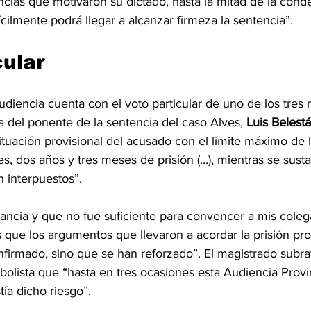
tancias que motivaron su dictado, hasta la mitad de la con
ícilmente podrá llegar a alcanzar firmeza la sentencia”.
cular
udiencia cuenta con el voto particular de uno de los tres
ta del ponente de la sentencia del caso Alves, 
Luis Belestá
ituación provisional del acusado con el límite máximo de l
s, dos años y tres meses de prisión (...), mientras se susta
 interpuestos”.
ancia y que no fue suficiente para convencer a mis coleg
es que los argumentos que llevaron a acordar la prisión pro
firmado, sino que se han reforzado”. El magistrado subra
tbolista que “hasta en tres ocasiones esta Audiencia Provi
ía dicho riesgo”.