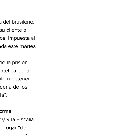
 del brasileño, 
u cliente al 
cel impuesta al 
rada este martes.
e la prisión 
otética pena 
ito u obtener 
dería de los
la”.
forma 
y 9 la Fiscalía-, 
orrogar “de 