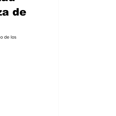
za de
o de los 