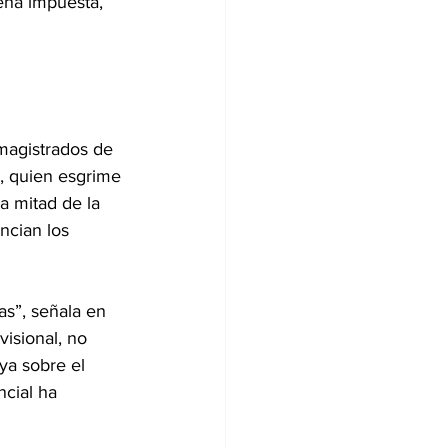
dena impuesta, 
 magistrados de 
, quien esgrime 
a mitad de la 
ncian los 
as”, señala en 
visional, no 
ya sobre el
ncial ha 