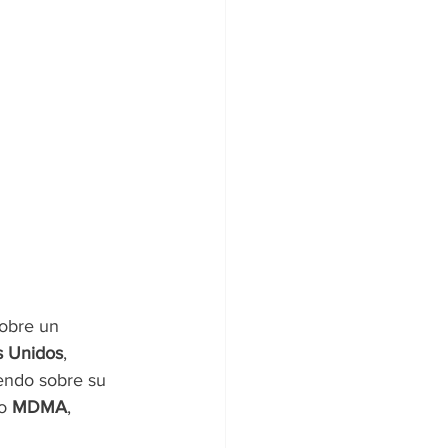
sobre un 
s Unidos
, 
iendo sobre su 
o 
MDMA
, 