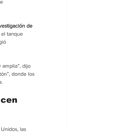
e 
vestigación de 
 el tanque 
gió 
amplia”, dijo 
tón”, donde los 
a.
ucen 
Unidos, las 