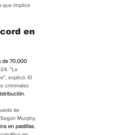
o que implica 
écord en 
a de 70.000 
024. “La 
”, explicó. El 
s criminales 
stribución
.
rueda de 
. Según Murphy, 
na en pastillas
, 
cotráfico en 