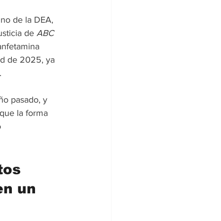
ino de la DEA, 
sticia de 
ABC 
anfetamina 
ad de 2025, ya 
.
ño pasado, y 
que la forma 
 
tos 
en un 