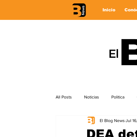
Inicio
Conó
All Posts
Noticias
Politica
El Blog News
Jul 1
DEA det