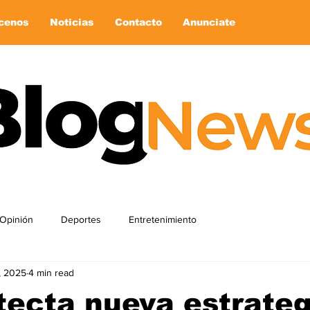
cenos
Noticias
Contacto
Anunciate
Opinión
Deportes
Entretenimiento
6, 2025
4 min read
ecta nueva estrateg