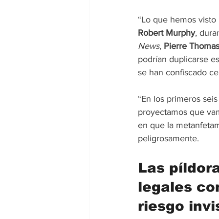
“Lo que hemos visto r
Robert Murphy
, dura
News
, 
Pierre Thoma
podrían duplicarse e
se han confiscado cer
“En los primeros sei
proyectamos que vamo
en que la metanfetam
peligrosamente.
Las píldor
legales co
riesgo invi