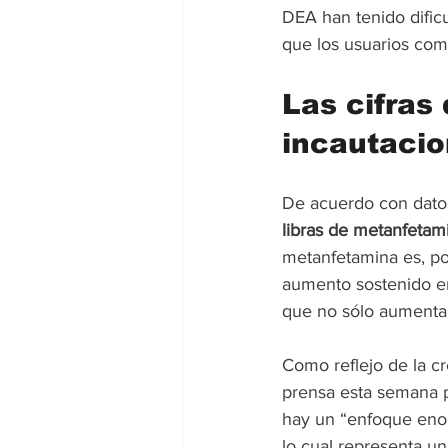
DEA han tenido dificu
que los usuarios com
Las cifras
incautaci
De acuerdo con dato
libras de metanfetam
metanfetamina es, por
aumento sostenido e
que no sólo aumentan
Como reflejo de la cr
prensa esta semana p
hay un “enfoque enor
lo cual representa un