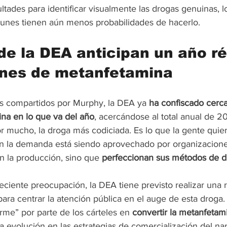
ltades para identificar visualmente las drogas genuinas, l
unes tienen aún menos probabilidades de hacerlo.
 de la DEA anticipan un año r
ones de metanfetamina
s compartidos por Murphy, la DEA ya 
ha confiscado cerc
ina en lo que va del año
, acercándose al total anual de 2
 mucho, la droga más codiciada. Es lo que la gente quiere
n la demanda está siendo aprovechado por organizacione
 la producción, sino que 
perfeccionan sus métodos de di
eciente preocupación, la DEA tiene previsto realizar una 
ara centrar la atención pública en el auge de esta droga
me” por parte de los cárteles en 
convertir la metanfetami
a evolución en las estrategias de comercialización del nar