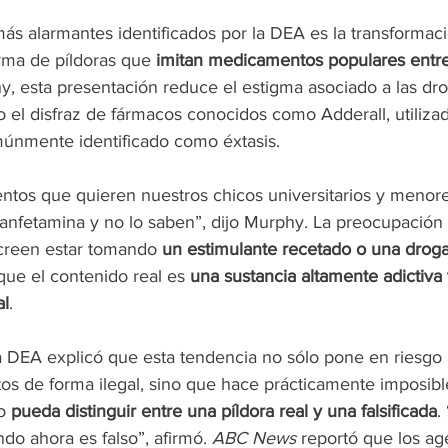
ás alarmantes identificados por la DEA es la transformaci
rma de píldoras que
 imitan medicamentos populares entre
, esta presentación reduce el estigma asociado a las dro
jo el disfraz de fármacos conocidos como Adderall, utilizad
únmente identificado como éxtasis.
tos que quieren nuestros chicos universitarios y menores
anfetamina y no lo saben”, dijo Murphy. La preocupación 
creen estar tomando 
un estimulante recetado o una droga
 que el contenido real es 
una sustancia altamente adictiva 
al
.
la DEA explicó que esta tendencia no sólo pone en riesgo
os de forma ilegal, sino que hace prácticamente imposibl
o 
pueda distinguir entre una píldora real y una falsificada
.
o ahora es falso”, afirmó. 
ABC News
 reportó que los ag