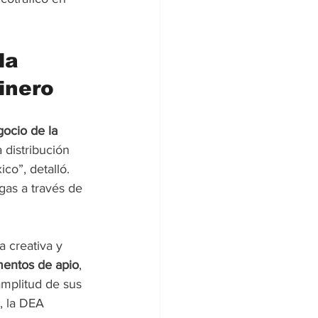
la 
inero
ocio de la 
 distribución 
co”, detalló. 
gas a través de 
 creativa y 
entos de apio
, 
amplitud de sus 
, la DEA 