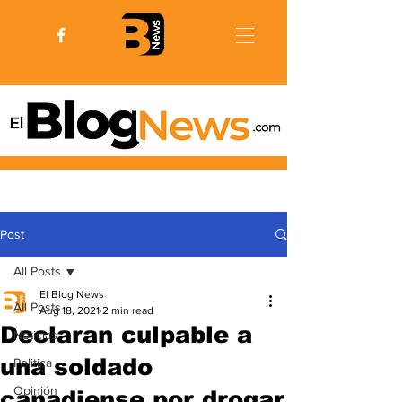
Post
All Posts
El Blog News
All Posts
Aug 18, 2021
2 min read
Declaran culpable a
Noticias
una soldado
Politica
Opinión
canadiense por drogar