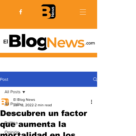
Post
All Posts
El Blog News
All Posts
Jan 18, 2022
2 min read
Descubren un factor
Noticias
que aumenta la
Politica
Opinión
mortalidad en los