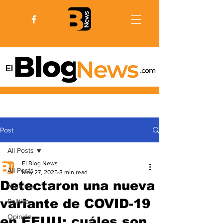
Post
All Posts
El Blog News
All Posts
May 27, 2025
3 min read
Detectaron una nueva
Noticias
variante de COVID-19
Politica
Opinión
en EEUU: cuáles son