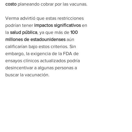
costo
 planeando cobrar por las vacunas.
Verma advirtió que estas restricciones 
podrían tener 
impactos significativos
 en 
la 
salud pública
, ya que más de 
100 
millones de estadounidenses 
aún 
calificarían bajo estos criterios. Sin 
embargo, la exigencia de la FDA de 
ensayos clínicos actualizados podría 
desincentivar a algunas personas a 
buscar la vacunación.
Edwards añadió que las 
actualizaciones 
de las recomendaciones aún no son 
claras, especialmente en lo que 
respecta a las 
condiciones 
preexistentes
 y las 
variantes 
que se 
incluirán en la vacuna de este año.