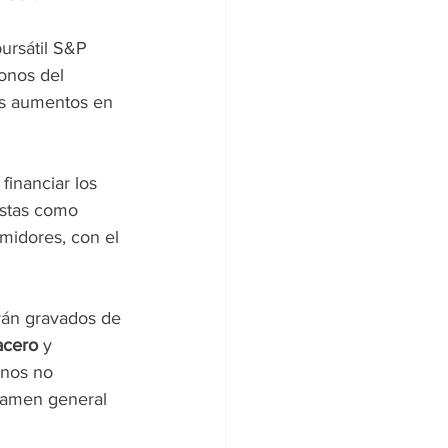
bursátil S&P 
onos del 
es aumentos en 
inanciar los 
istas como 
midores, con el 
rán gravados de 
acero 
y 
anos no 
avamen general 