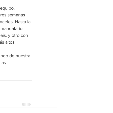
equipo, 
tres semanas 
nceles. Hasta la 
 mandatario: 
aís, y otro con 
s altos.
endo de nuestra 
las 