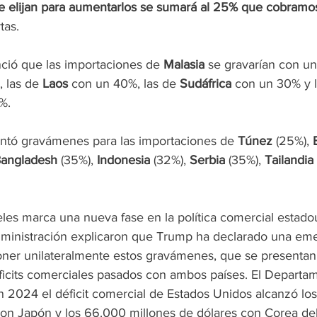
e elijan para aumentarlos se sumará al 25% que cobramo
tas.
ió que las importaciones de 
Malasia
 se gravarían con un
 las de 
Laos 
con un 40%, las de 
Sudáfrica
 con un 30% y l
%.
ntó gravámenes para las importaciones de 
Túnez 
(25%), 
angladesh 
(35%), 
Indonesia 
(32%), 
Serbia 
(35%), 
Tailandia 
celes marca una nueva fase en la política comercial estado
dministración explicaron que Trump ha declarado una em
ner unilateralmente estos gravámenes, que se presenta
ficits comerciales pasados con ambos países. El Departam
 2024 el déficit comercial de Estados Unidos alcanzó lo
con Japón y los 66.000 millones de dólares con Corea del