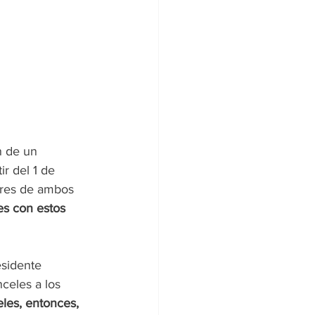
n de un 
tir del 1 de 
deres de ambos 
es con estos 
esidente 
celes a los 
les, entonces, 