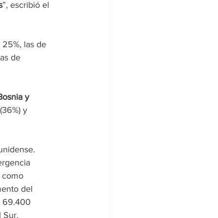
s
”, escribió el 
 25%, las de 
as de 
Bosnia y 
(36%) y 
unidense. 
ergencia 
n como 
ento del 
s 69.400 
 Sur.