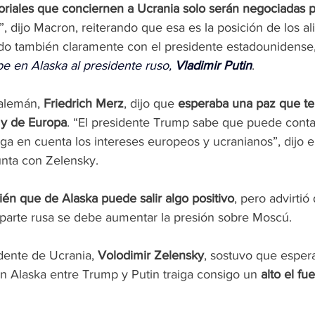
toriales que conciernen a Ucrania solo serán negociadas p
”, dijo Macron, reiterando que esa es la posición de los al
ido también claramente con el presidente estadounidense
e en Alaska al presidente ruso, 
Vladimir Putin
.
 alemán, 
Friedrich Merz
, dijo que 
esperaba una paz que te
v y de Europa
. “El presidente Trump sabe que puede conta
ga en cuenta los intereses europeos y ucranianos”, dijo 
nta con Zelensky.
én que de Alaska puede salir algo positivo
, pero advirtió
parte rusa se debe aumentar la presión sobre Moscú.
idente de Ucrania, 
Volodimir Zelensky
, sostuvo que espera
n Alaska entre Trump y Putin traiga consigo un 
alto el fu