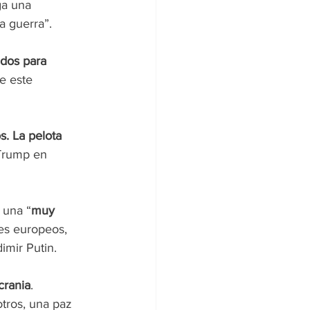
ga una 
a guerra”.
dos para 
e este 
. La pelota 
 Trump en 
ó una “
muy 
es europeos, 
imir Putin.
crania
. 
tros, una paz 