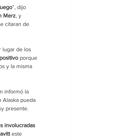
fuego
”, dijo 
ch Merz
, y 
e citaran de 
 lugar de los 
positivo
 porque 
os y la misma 
n informó la 
n Alaska pueda 
ky presente.
es involucradas 
avitt
 este 