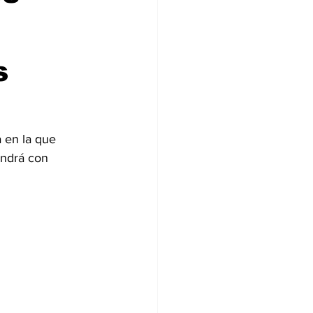
s
 en la que 
endrá con 