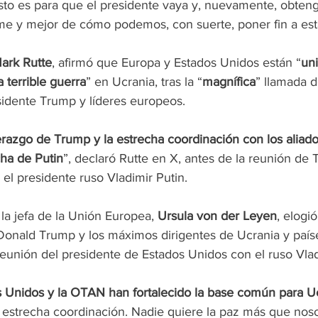
esto es para que el presidente vaya y, nuevamente, obten
e y mejor de cómo podemos, con suerte, poner fin a est
ark Rutte
, afirmó que Europa y Estados Unidos están “
uni
a terrible guerra
” en Ucrania, tras la “
magnífica
” llamada d
sidente Trump y líderes europeos.
razgo de Trump y la estrecha coordinación con los aliados
cha de Putin
”, declaró Rutte en X, antes de la reunión de
 el presidente ruso Vladimir Putin.
 la jefa de la Unión Europea, 
Ursula von der Leyen
, elogi
Donald Trump y los máximos dirigentes de Ucrania y país
reunión del presidente de Estados Unidos con el ruso Vlad
 Unidos y la OTAN han fortalecido la base común para U
strecha coordinación. Nadie quiere la paz más que noso