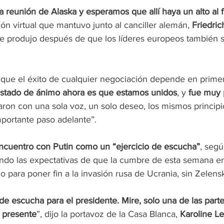
 reunión de Alaska y esperamos que allí haya un alto al 
ión virtual que mantuvo junto al canciller alemán, 
Friedri
se produjo después de que los líderes europeos también s
 que el éxito de cualquier negociación depende en primer
stado de ánimo ahora es que estamos unidos
, y 
fue muy 
aron con una sola voz, un solo deseo, los mismos principi
mportante paso adelante”.
ncuentro con Putin como un “ejercicio de escucha”
, segú
ndo las expectativas de que la cumbre de esta semana e
o para poner fin a la invasión rusa de Ucrania, sin Zelens
 de escucha para el presidente. Mire, solo una de las part
á presente
”, dijo la portavoz de la Casa Blanca, 
Karoline Le