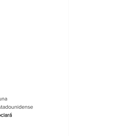
una 
estadounidense 
ciará 