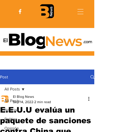
Post
All Posts
El Blog News
All Posts
Sep 14, 2022
2 min read
E.E.U.U evalúa un
Noticias
paquete de sanciones
Politica
Opinión
contra China que