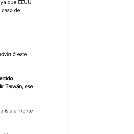
n, ya que EEUU 
n caso de 
advirtió este 
artido 
ir Taiwán, ese 
la isla al frente 