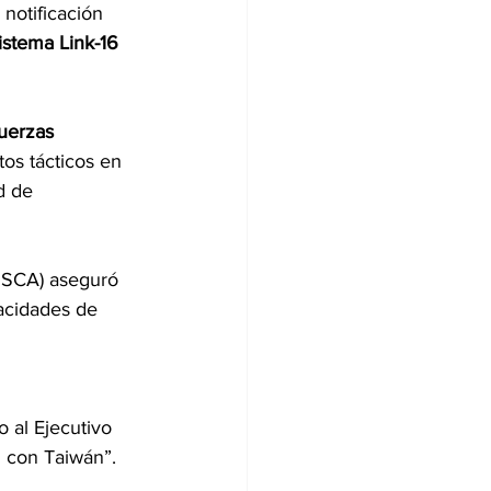
notificación 
istema Link-16
uerzas 
tos tácticos en 
d de 
DSCA) aseguró 
acidades de 
o al Ejecutivo 
 con Taiwán”.