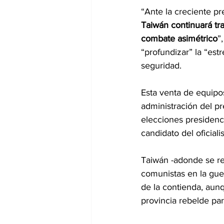
“Ante la creciente pre
Taiwán continuará tr
combate asimétrico
”
“profundizar” la “est
seguridad.
Esta venta de equipos
administración del p
elecciones presidenci
candidato del oficiali
Taiwán -adonde se ret
comunistas en la gue
de la contienda, aunq
provincia rebelde par