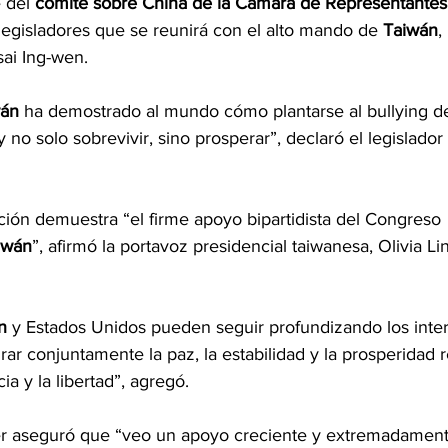
 del 
comité sobre China de la Cámara de Representantes
legisladores que se reunirá con el alto mando de 
Taiwán
,
sai Ing-wen.
wán
 ha demostrado al mundo cómo plantarse al bullying de
no solo sobrevivir, sino prosperar”, declaró el legislador
ación demuestra “el firme apoyo bipartidista del Congreso 
iwán
”, afirmó la portavoz presidencial taiwanesa, Olivia Li
n
 y Estados Unidos pueden seguir profundizando los inter
ar conjuntamente la paz, la estabilidad y la prosperidad r
a y la libertad”, agregó.
er aseguró que “veo un apoyo creciente y extremadamente