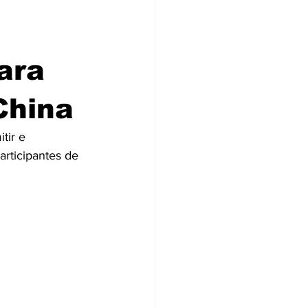
ara
China
tir e 
articipantes de 