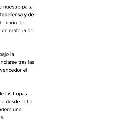
e nuestro país,
todefensa y de 
ntención de 
n en materia de 
ajo la 
nciarse tras las 
 vencedor el 
e las tropas 
a desde el fin 
sidera una 
a.