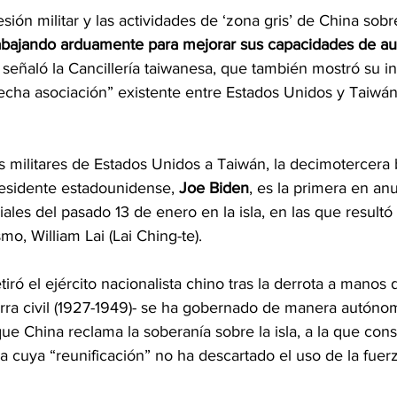
sión militar y las actividades de ‘zona gris’ de China sobr
abajando arduamente para mejorar sus capacidades de au
, señaló la Cancillería taiwanesa, que también mostró su i
recha asociación” existente entre Estados Unidos y Taiwá
 militares de Estados Unidos a Taiwán, la decimotercera b
residente estadounidense, 
Joe Biden
, es la primera en anu
ales del pasado 13 de enero en la isla, en las que resultó
smo, William Lai (Lai Ching-te).
iró el ejército nacionalista chino tras la derrota a manos d
rra civil (1927-1949)- se ha gobernado de manera autónom
ue China reclama la soberanía sobre la isla, a la que con
a cuya “reunificación” no ha descartado el uso de la fuerz