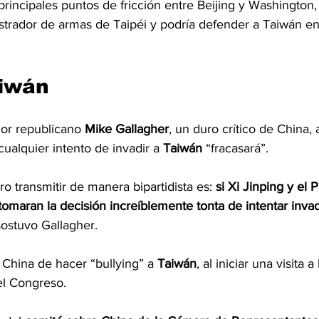
 principales puntos de fricción entre Beijing y Washingto
istrador de armas de Taipéi y podría defender a Taiwán e
aiwán
dor republicano 
Mike Gallagher
, un duro crítico de China, 
cualquier intento de invadir a 
Taiwán
 “fracasará”.
o transmitir de manera bipartidista es: 
si Xi Jinping y el P
omaran la decisión increíblemente tonta de intentar invad
sostuvo Gallagher.
China de hacer “bullying” a 
Taiwán
, al iniciar una visita a 
el Congreso.