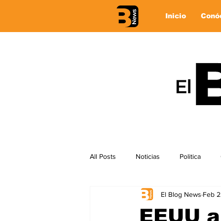
Inicio
Conó
All Posts
Noticias
Politica
El Blog News
Feb 2
EEUU ap