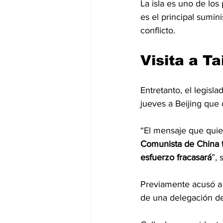
La isla es uno de los
es el principal sumin
conflicto.
Visita a T
Entretanto, el legisla
jueves a Beijing que 
“El mensaje que quier
Comunista de China t
esfuerzo fracasará
”, 
Previamente acusó a 
de una delegación d