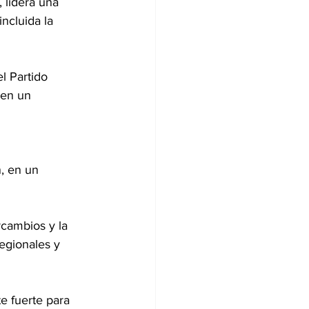
, lidera una 
 incluida la 
l Partido 
 en un 
n, en un 
cambios y la 
egionales y 
 fuerte para 