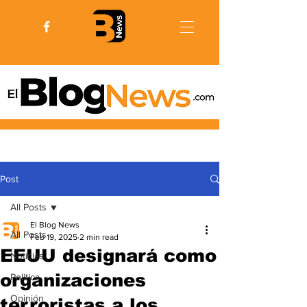
Post
All Posts
El Blog News
All Posts
Feb 19, 2025
2 min read
EEUU designará como
Noticias
organizaciones
Politica
Opinión
terroristas a los