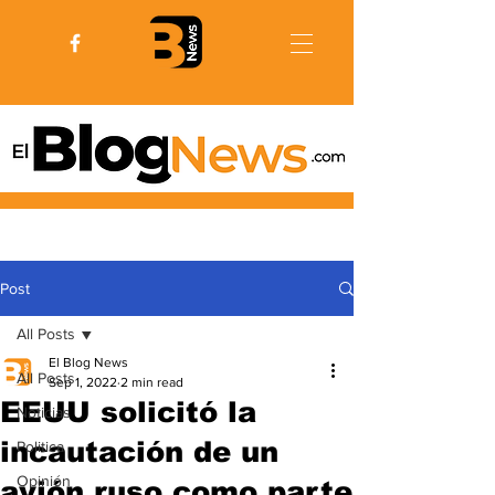
Post
All Posts
El Blog News
All Posts
Sep 1, 2022
2 min read
EEUU solicitó la
Noticias
incautación de un
Politica
Opinión
avión ruso como parte