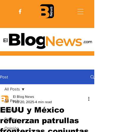
Post
All Posts
El Blog News
All Posts
Feb 20, 2025
4 min read
EEUU y México
Noticias
refuerzan patrullas
Politica
Opinión
fronterizas conjuntas