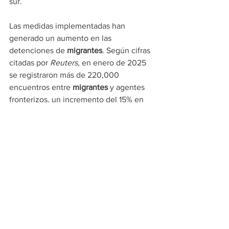
sur.
Las medidas implementadas han 
generado un aumento en las 
detenciones de 
migrantes
. Según cifras 
citadas por 
Reuters
, en enero de 2025 
se registraron más de 220,000 
encuentros entre 
migrantes
 y agentes 
fronterizos, un incremento del 15% en 
comparación con el mes anterior. Las 
autoridades estadounidenses atribuyen 
este aumento a la persistencia de redes 
de tráfico de personas y a la difícil 
situación económica en los países de 
origen de los 
migrantes
.
Restricciones 
adicionales al asilo