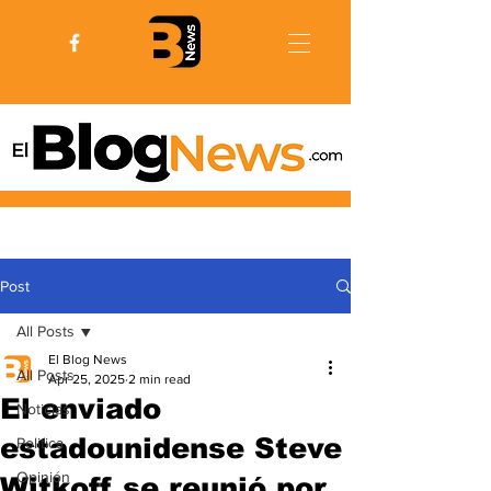
Post
All Posts
El Blog News
All Posts
Apr 25, 2025
2 min read
El enviado
Noticias
estadounidense Steve
Politica
Opinión
Witkoff se reunió por