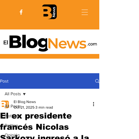
Post
All Posts
El Blog News
All Posts
Oct 21, 2025
3 min read
El ex presidente
Noticias
francés Nicolas
Politica
Opinión
Sarkozy ingresó a la