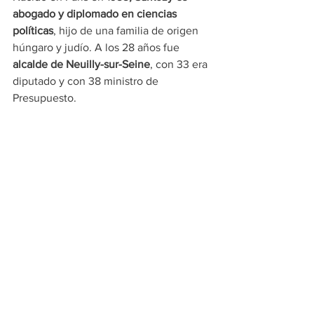
abogado y diplomado en ciencias 
políticas
, hijo de una familia de origen 
húngaro y judío. A los 28 años fue 
alcalde de Neuilly-sur-Seine
, con 33 era 
diputado y con 38 ministro de 
Presupuesto.
Su carrera ascendió bajo el ala de
Jacques Chirac
, aunque se distanció de 
su mentor para buscar el liderazgo 
conservador, al que llegó tras 
imponerse en las presidenciales de 
2007 frente a Ségolène Royal.
A lo largo de su mandato impulsó 
reformas laborales y de pensiones, 
aunque su imagen quedó marcada por 
su estilo personalista y su aproximación 