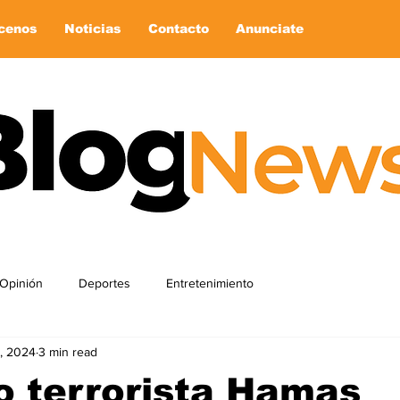
cenos
Noticias
Contacto
Anunciate
Opinión
Deportes
Entretenimiento
, 2024
3 min read
o terrorista Hamas