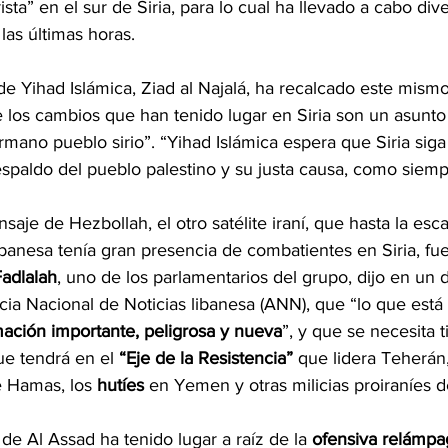
rista” en el sur de Siria, para lo cual ha llevado a cabo div
as últimas horas.
r de Yihad Islámica, Ziad al Najalá, ha recalcado este mism
los cambios que han tenido lugar en Siria son un asunto si
rmano pueblo sirio”. “Yihad Islámica espera que Siria siga
spaldo del pueblo palestino y su justa causa, como siemp
saje de Hezbollah, el otro satélite iraní, que hasta la esc
 libanesa tenía gran presencia de combatientes en Siria, fue
adlalah
, uno de los parlamentarios del grupo, dijo en un d
cia Nacional de Noticias libanesa (ANN), que “lo que está
mación importante, peligrosa y nueva
”, y que se necesita 
ue tendrá en el 
“Eje de la Resistencia”
 que lidera Teherán,
 Hamas, los 
hutíes 
en Yemen y otras milicias proiraníes de
de Al Assad ha tenido lugar a raíz de la 
ofensiva relámpa