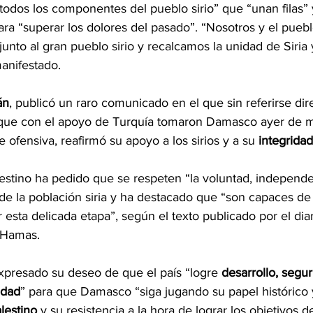
todos los componentes del pueblo sirio” que “unan filas” 
ara “superar los dolores del pasado”. “Nosotros y el puebl
nto al gran pueblo sirio y recalcamos la unidad de Siria y
manifestado.
án
, publicó un raro comunicado en el que sin referirse dir
s que con el apoyo de Turquía tomaron Damasco ayer de 
 ofensiva, reafirmó su apoyo a los sirios y a su 
integridad 
lestino ha pedido que se respeten “la voluntad, independe
 de la población siria y ha destacado que “son capaces de
r esta delicada etapa”, según el texto publicado por el diar
a Hamas.
expresado su deseo de que el país “logre 
desarrollo, segur
idad
” para que Damasco “siga jugando su papel histórico 
lestino
 y su resistencia a la hora de lograr los objetivos de