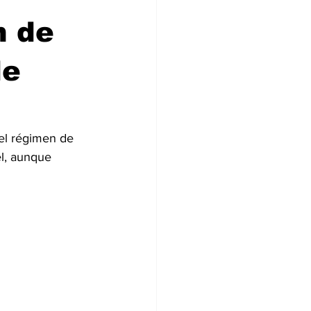
n de
de
 el régimen de 
el, aunque 