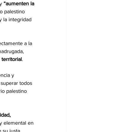
y 
“aumenten la 
o palestino 
 la integridad 
ectamente a la 
madrugada, 
territorial
.
ncia y 
 superar todos 
io palestino 
idad, 
y elemental en 
 su justa 