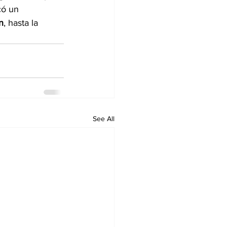
có un 
n
, hasta la 
See All