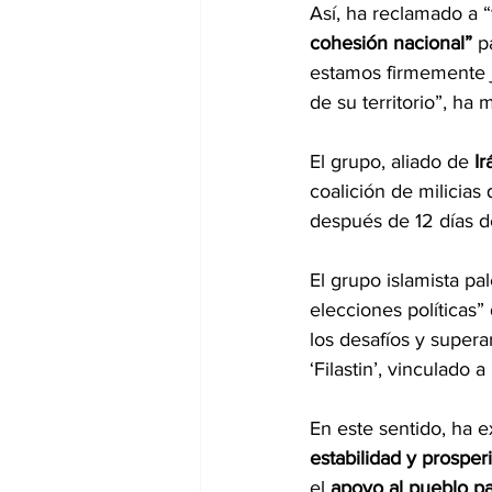
Así, ha reclamado a “
cohesión nacional”
 p
estamos firmemente ju
de su territorio”, ha 
El grupo, aliado de 
Ir
coalición de milicia
después de 12 días de
El grupo islamista pa
elecciones políticas”
los desafíos y supera
‘Filastin’, vinculado 
En este sentido, ha 
estabilidad y prosper
el
 apoyo al pueblo pa