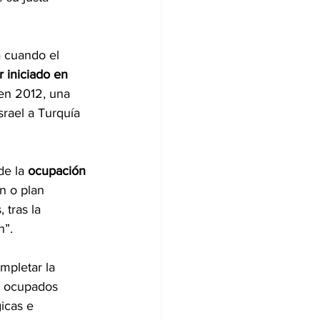
 cuando el 
 iniciado en 
n 2012, una 
rael a Turquía 
e la 
ocupación 
n o plan 
 tras la 
n”.
mpletar la 
s ocupados 
icas e 