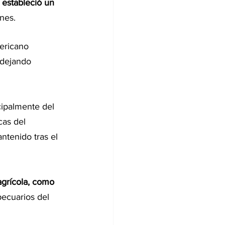
 estableció un 
ones.
ericano 
 dejando 
cipalmente del 
icas del 
tenido tras el 
agrícola, como 
ecuarios del 