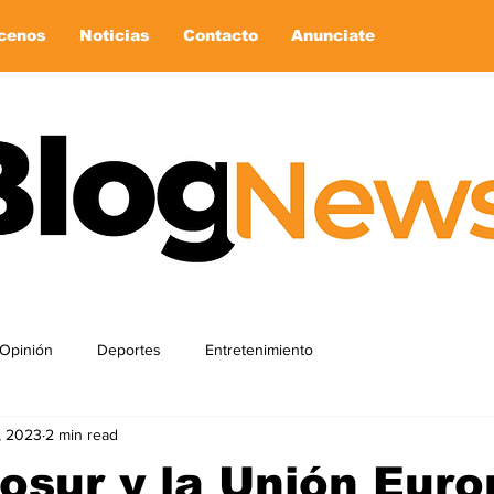
cenos
Noticias
Contacto
Anunciate
Opinión
Deportes
Entretenimiento
, 2023
2 min read
osur y la Unión Eur