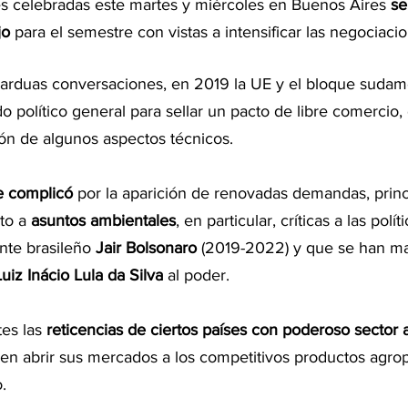
s celebradas este martes y miércoles en Buenos Aires 
se
jo
 para el semestre con vistas a intensificar las negociaci
arduas conversaciones, en 2019 la UE y el bloque sudam
 político general para sellar un pacto de libre comercio,
ión de algunos aspectos técnicos.
e complicó
 por la aparición de renovadas demandas, prin
to a 
asuntos ambientales
, en particular, críticas a las polít
nte brasileño 
Jair Bolsonaro
 (2019-2022) y que se han man
Luiz Inácio Lula da Silva
 al poder.
es las 
reticencias de ciertos países con poderoso sector 
ren abrir sus mercados a los competitivos productos agrop
.