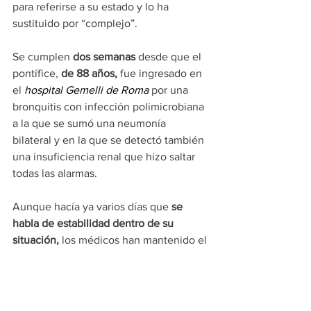
para referirse a su estado y lo ha 
sustituido por “complejo”.
Se cumplen 
dos semanas
 desde que el 
pontífice, 
de 88 años, 
fue ingresado en 
el 
hospital Gemelli de Roma
 por una 
bronquitis con infección polimicrobiana 
a la que se sumó una neumonía 
bilateral y en la que se detectó también 
una insuficiencia renal que hizo saltar 
todas las alarmas.
Aunque hacía ya varios días que 
se 
habla de estabilidad dentro de su 
situación,
 los médicos han mantenido el 
pronóstico reservado porque 
aún no 
consideraban que Francisco estuviera 
totalmente fuera de peligro.
Noticias