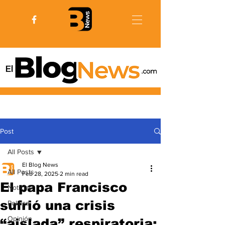
Post
All Posts
El Blog News
All Posts
Feb 28, 2025
2 min read
El papa Francisco
Noticias
sufrió una crisis
Politica
Opinión
“aislada” respiratoria: