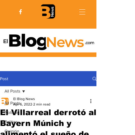
Post
All Posts
El Blog News
All Posts
Apr 6, 2022
2 min read
El Villarreal derrotó al
Noticias
Bayern Múnich y
Politica
Opinión
alimentó el sueño de