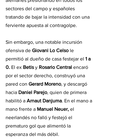
alemanes presionando en todos los 
sectores del campo y españoles 
tratando de bajar la intensidad con una 
ferviente apuesta al contragolpe.
Sin embargo, una notable incursión 
ofensiva de
 Giovani Lo Celso
 le 
permitió al dueño de casa festejar el 
1 a 
0. 
El ex 
Betis 
y 
Rosario Central
 encaró 
por el sector derecho, construyó una 
pared con
 Gerard Moreno
, y descargó 
hacia
 Daniel Parejo
, quien de primera 
habilitó a 
Arnaut Danjuma
. En el mano a 
mano frente a
 Manuel Neuer, 
el 
neerlandés no falló y festejó el 
prematuro gol que alimentó la 
esperanza del más débil.