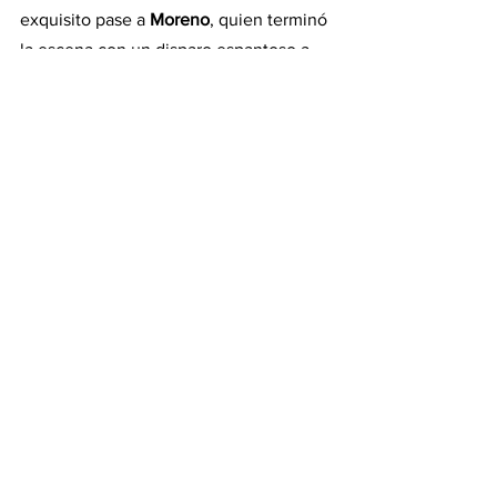
exquisito pase a 
Moreno
, quien terminó 
la escena con un disparo espantoso a 
las tribunas. La serie quedó abierta y el 
conjunto de Julian Nagelsmann buscará 
la revancha. Mientras tanto, sonará 
Yellow Submarine
.
Deportes
See All
Recent Posts