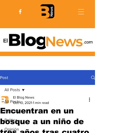
Post
All Posts
El Blog News
All Posts
Oct 10, 2021
1 min read
Encuentran en un
Noticias
bosque a un niño de
Politica
Opinión
tres años tras cuatro