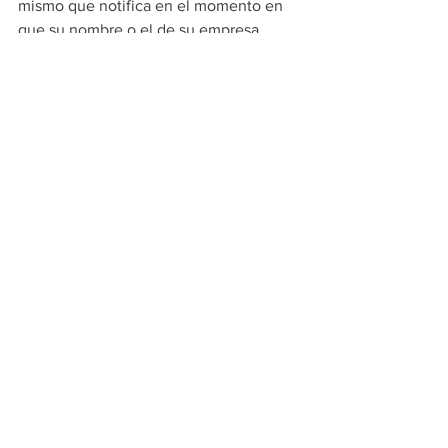
mismo que notifica en el momento en 
que su nombre o el de su empresa 
aparece en un título procesado por la 
Oficina de Registro del condado.
“Eso debería poner a la gente en alerta 
para saber que si, de repente, recibe un 
aviso de nuestra oficina diciendo que 
se ha presentado algo a su nombre, 
entonces tiene la oportunidad de llamar 
a nuestra oficina, comunicarse con la 
policía y ponerle fin”, comentó Justin 
Heap, registrador del condado de 
Maricopa.
Noticias