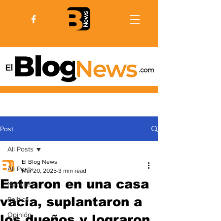
Post
All Posts
El Blog News
All Posts
Mar 20, 2025
3 min read
Entraron en una casa
Noticias
vacía, suplantaron a
Politica
Opinión
los dueños y lograron