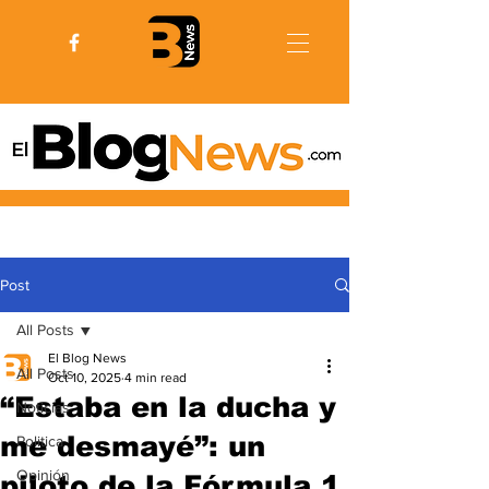
Post
All Posts
El Blog News
All Posts
Oct 10, 2025
4 min read
“Estaba en la ducha y
Noticias
me desmayé”: un
Politica
Opinión
piloto de la Fórmula 1