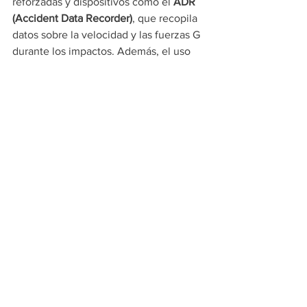
reforzadas y dispositivos como el 
ADR 
(Accident Data Recorder)
, que recopila 
datos sobre la velocidad y las fuerzas G 
durante los impactos. Además, el uso 
obligatorio del sistema 
HANS (Head and 
Neck Support)
 y el diseño de los 
circuitos con barreras y zonas de 
escape buscan minimizar las lesiones.
La exposición a fuerzas G no se limita a 
los accidentes. En cada vuelta, los 
pilotos enfrentan exigencias físicas 
considerables: en curvas cerradas, las 
fuerzas pueden oscilar entre 
4G y 7G
, y 
durante las frenadas alcanzar hasta 
5G
. 
Esta realidad obliga a los pilotos a 
someterse a una preparación física 
específica, con énfasis en el 
fortalecimiento del cuello. Los 