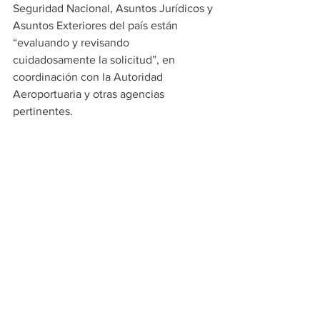
Seguridad Nacional, Asuntos Jurídicos y 
Asuntos Exteriores del país están 
“evaluando y revisando 
cuidadosamente la solicitud”, en 
coordinación con la Autoridad 
Aeroportuaria y otras agencias 
pertinentes.
La cancillería granadina hizo hincapié 
en que “cualquier decisión se tomará 
únicamente después de que se 
completen todas las evaluaciones 
técnicas y legales”.
“Aseguramos a nuestros ciudadanos 
que cualquier decisión que se tome se 
guiará por la soberanía, la seguridad 
pública y el interés nacional de 
Granada, incluyendo la protección de 