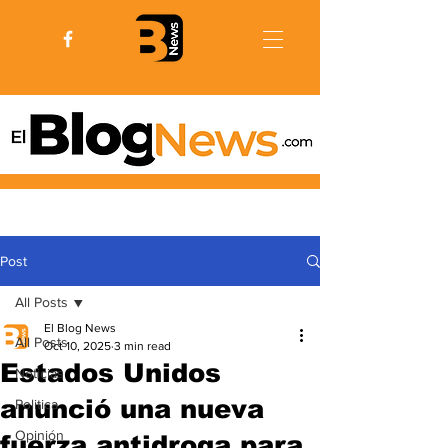
Post
All Posts
El Blog News
All Posts
Oct 10, 2025
3 min read
Estados Unidos
Noticias
anunció una nueva
Politica
Opinión
fuerza antidroga para