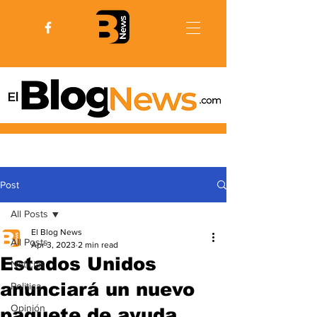
Post
All Posts
El Blog News
All Posts
Apr 3, 2023
2 min read
Estados Unidos
Noticias
anunciará un nuevo
Politica
Opinión
paquete de ayuda