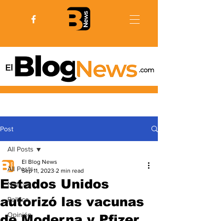
Post
All Posts
El Blog News
All Posts
Sep 11, 2023
2 min read
Estados Unidos
Noticias
autorizó las vacunas
Politica
Opinión
de Moderna y Pfizer