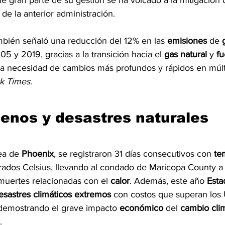
 gran parte de su gestión se ha volcado a la mitigación d
 de la anterior administración.
ambién señaló una reducción del 12% en las 
emisiones 
de 
05 y 2019, gracias a la transición hacia el 
gas natural 
y 
fu
 la necesidad de cambios más profundos y rápidos en múlti
k Times
.
nos y desastres naturales
ea de 
Phoenix
, se registraron 31 días consecutivos con 
te
grados Celsius, llevando al condado de Maricopa County a 
uertes relacionadas con el 
calor
. Además, este año 
Esta
esastres climáticos extremos 
con costos que superan los
 demostrando el grave impacto 
económico 
del 
cambio cli
.