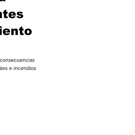
ntes
iento
 consecuencias 
ales e incendios 