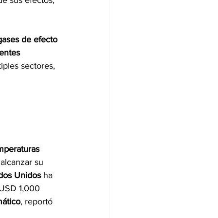
e sus efectos, 
gases de efecto 
entes 
ples sectores, 
mperaturas 
alcanzar su 
dos Unidos 
ha 
 USD 1,000 
mático
, reportó 