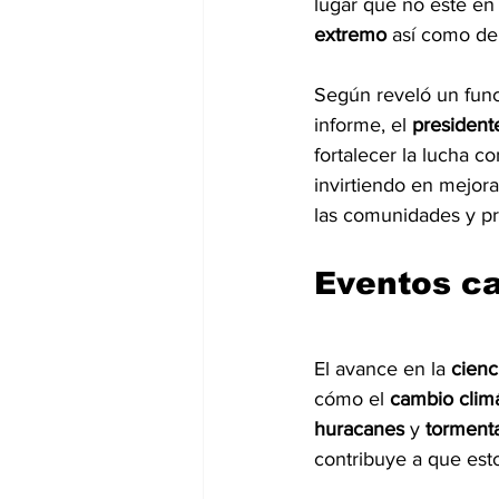
lugar que no esté en 
extremo
 así como de
Según reveló un func
informe, el 
president
fortalecer la lucha co
invirtiendo en mejora
las comunidades y p
Eventos c
El avance en la 
cienc
cómo el 
cambio clim
huracanes
 y 
torment
contribuye a que est