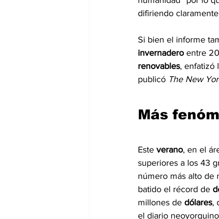
humanidad” por lo que
difiriendo claramente
Si bien el informe t
invernadero 
entre 20
renovables
, enfatizó
publicó 
The New Yor
Más fenóme
Este 
verano
, en el ár
superiores a los 43 
número más alto de m
batido el récord de 
d
millones de 
dólares
,
el diario neoyorquino