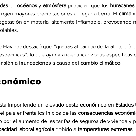
idas 
en 
océanos 
y 
atmósfera 
propician que los 
huracanes 
ojen mayores precipitaciones al llegar a tierra. El 
clima 
m
vegetación en material altamente inflamable, provocando 
m
olables.
ine Hayhoe destacó que “gracias al campo de la atribución
specíficas”, lo que ayuda a identificar zonas específicas 
nsión a 
inundaciones 
a causa del 
cambio climático
.
económico
stá imponiendo un elevado 
coste económico 
en 
Estados
l país enfrenta los inicios de las 
consecuencias económi
o por el aumento de las tarifas de seguros de vivienda y p
acidad laboral agrícola
 debido a 
temperaturas extremas
.