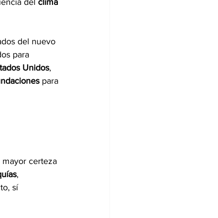
uencia del 
clima 
tados del nuevo 
os para 
tados Unidos
, 
undaciones 
para 
 mayor certeza 
quías
, 
o, sí 