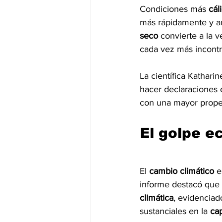
Condiciones más 
cál
más rápidamente y arr
seco 
convierte a la 
cada vez más incontr
La científica Kathar
hacer declaraciones e
con una mayor prope
El golpe 
El 
cambio climático 
e
informe destacó que e
climática
, evidenciad
sustanciales en la 
cap