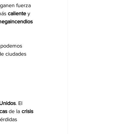
ganen fuerza 
ás 
caliente 
y 
egaincendios
, podemos 
de ciudades 
 Unidos
. El 
cas 
de la 
crisis 
érdidas 