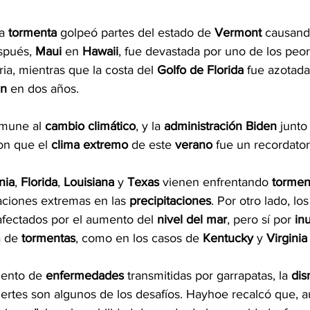
a 
tormenta 
golpeó partes del estado de 
Vermont 
causand
spués, 
Maui 
en 
Hawaii
, fue devastada por uno de los peor
ria, mientras que la costa del 
Golfo de Florida 
fue azotada
n 
en dos años.
mune al 
cambio climático
, y la 
administración Biden
 junto
on que el 
clima extremo
 de este 
verano 
fue un recordator
nia
, 
Florida
, 
Louisiana
 y 
Texas
 vienen enfrentando 
tormen
uaciones extremas en las 
precipitaciones
. Por otro lado, lo
afectados por el aumento del 
nivel del mar
, pero sí por 
in
 de 
tormentas
, como en los casos de 
Kentucky
 y 
Virginia
mento de 
enfermedades 
transmitidas por garrapatas, la 
dis
ertes son algunos de los desafíos. Hayhoe recalcó que, 