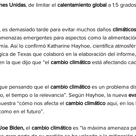
nes Unidas
, de limitar el 
calentamiento global
 a 1.5 grados
 es demasiado tarde para evitar muchos daños 
climáticos
 amenazas emergentes para aspectos como la alimentación, 
ía. Así lo confirmó Katharine Hayhoe, científica atmosféri
ica de Texas que colaboró en la elaboración del informe, 
 en la que dijo que “el 
cambio climático 
está afectando ca
gue pensando que el 
cambio climático
 es un problema di
o, el tiempo o la relevancia”. Según Hayhoe, la nueva 
ev
muestra “cómo nos afecta el 
cambio climático 
aquí, en los
como en el futuro”.
Joe Biden, 
el 
cambio climático 
es “la máxima amenaza par