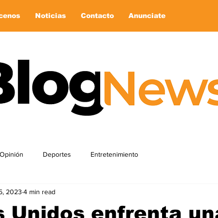
cenos
Noticias
Contacto
Anunciate
Opinión
Deportes
Entretenimiento
5, 2023
4 min read
 Unidos enfrenta un