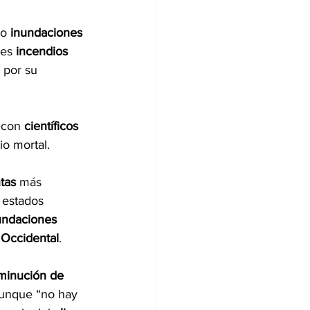
o 
inundaciones 
es 
incendios 
 por su 
 con 
científicos 
io mortal.
tas 
más 
s estados 
undaciones 
 Occidental
.
minución de 
aunque “no hay 