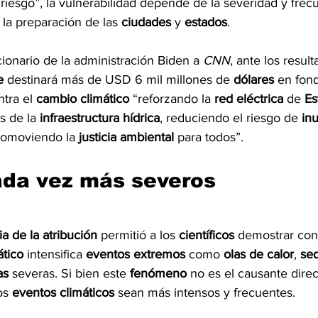
riesgo”, la vulnerabilidad depende de la severidad y frec
 la preparación de las 
ciudades 
y 
estados
.
ionario de la administración Biden a 
CNN
, ante los resul
e 
destinará más de USD 6 mil millones de 
dólares 
en fond
ntra el 
cambio climático 
“reforzando la 
red eléctrica 
de 
Es
s de la 
infraestructura hídrica
, reduciendo el riesgo de 
in
romoviendo la 
justicia ambiental 
para todos”.
ada vez más severos
ia de la atribución
 permitió a los 
científicos 
demostrar con
ático
 intensifica 
eventos extremos
 como 
olas de calor
, 
se
as
 severas. Si bien este 
fenómeno 
no es el causante direct
os 
eventos climáticos 
sean más intensos y frecuentes.