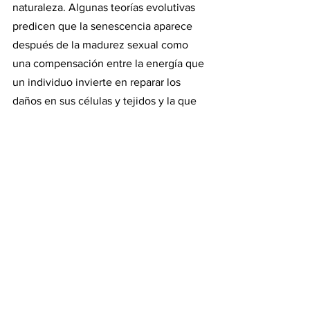
naturaleza. Algunas teorías evolutivas 
predicen que la senescencia aparece 
después de la madurez sexual como 
una compensación entre la energía que 
un individuo invierte en reparar los 
daños en sus células y tejidos y la que 
destina en la reproducción, para que 
sus genes se transmitan a las siguientes 
generaciones.
Esta compensación implica, entre otras 
cosas, que tras alcanzar la madurez 
sexual los individuos dejan de crecer y 
comienzan a experimentar la 
senescencia, un deterioro gradual de 
las funciones corporales con la edad. 
Las teorías predicen que estas 