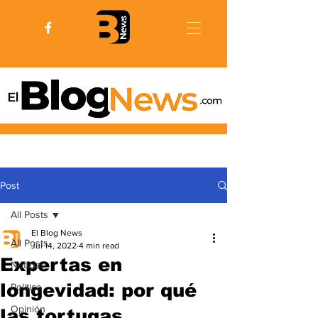
Post
All Posts
El Blog News
All Posts
Jul 14, 2022
4 min read
Expertas en
Noticias
longevidad: por qué
Politica
Opinión
las tortugas