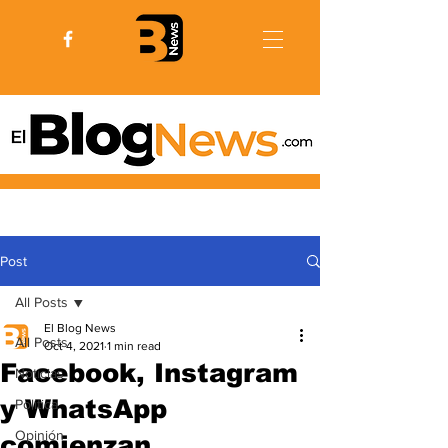
Post
All Posts
El Blog News
All Posts
Oct 4, 2021
1 min read
Facebook, Instagram
Noticias
y WhatsApp
Politica
Opinión
comienzan