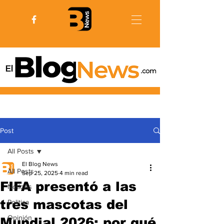
Post
All Posts
El Blog News
All Posts
Sep 25, 2025
4 min read
FIFA presentó a las
Noticias
tres mascotas del
Politica
Opinión
Mundial 2026: por qué