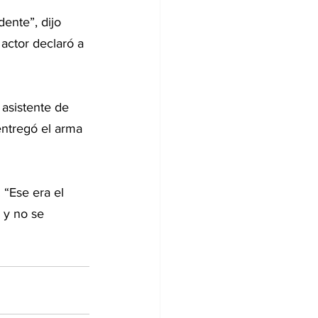
ente”, dijo 
actor declaró a 
asistente de 
entregó el arma 
 “Ese era el 
 y no se 