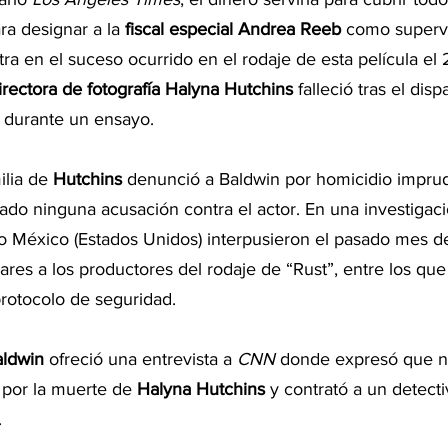
ara designar a la 
fiscal especial Andrea Reeb
 como supervi
tra en el suceso ocurrido en el rodaje de esta película el 
irectora de fotografía Halyna Hutchins
 falleció tras el dis
 durante un ensayo.
ilia de 
Hutchins 
denunció a Baldwin por homicidio imprud
tado ninguna acusación contra el actor. En una investigació
 México (Estados Unidos) interpusieron el pasado mes de
res a los productores del rodaje de “Rust”, entre los que 
protocolo de seguridad.
ldwin 
ofreció una entrevista a 
CNN 
donde expresó que n
por la muerte de 
Halyna Hutchins 
y contrató a un detecti
.