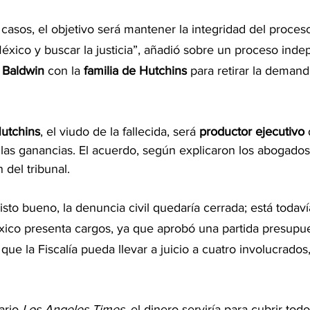
asos, el objetivo será mantener la integridad del proceso
éxico y buscar la justicia”, añadió sobre un proceso inde
 
Baldwin 
con la
 familia de Hutchins
 para retirar la demand
utchins
, el viudo de la fallecida, será 
productor ejecutivo
 
 las ganancias. El acuerdo, según explicaron los abogados 
 del tribunal.
sto bueno, la denuncia civil quedaría cerrada; está todavía
co presenta cargos, ya que aprobó una partida presupue
ue la Fiscalía pueda llevar a juicio a cuatro involucrados,
ario 
Los Angeles Times
, el dinero serviría para cubrir tod