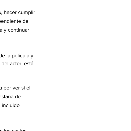
, hacer cumplir 
pendiente del 
a y continuar 
de la película y 
del actor, está 
 por ver si el 
staria de 
 incluido 
os los costos 