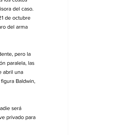
sora del caso. 
21 de octubre 
paro del arma 
ente, pero la 
n paralela, las 
 abril una 
figura Baldwin, 
adie será 
ve privado para 