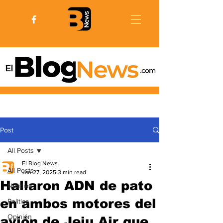
Post
All Posts
El Blog News
All Posts
Jan 27, 2025
3 min read
Hallaron ADN de pato
Noticias
en ambos motores del
Politica
Opinión
avión de Jeju Air que