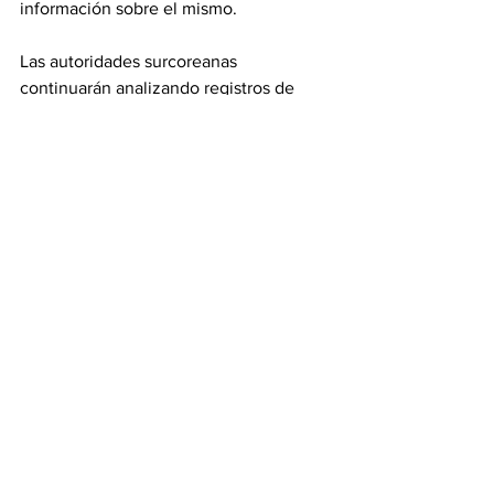
información sobre el mismo.
Las autoridades surcoreanas 
continuarán analizando registros de 
tráfico aéreo, grabaciones de video del 
accidente y los restos hallados en el 
lugar del siniestro.
El accidente, al que solo sobrevivieron 
dos miembros de la tripulación del 
avión, ha llevado a la aerolínea Jeju Air 
a recortar sus correspondencias desde 
Busan (sureste del país) durante el 
primer trimestre para fortalecer sus 
operaciones de mantenimiento de los 
aviones, en pleno escrutinio sobre las 
causas del siniestro.
Noticias