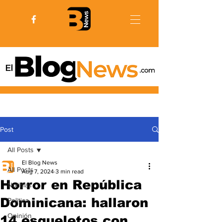
Post
All Posts
El Blog News
All Posts
Aug 7, 2024
3 min read
Horror en República
Noticias
Dominicana: hallaron
Politica
Opinión
14 esqueletos con