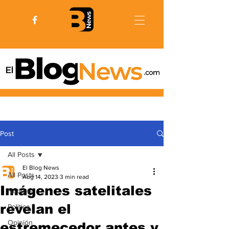
Post
All Posts
El Blog News
All Posts
Aug 14, 2023
3 min read
Imágenes satelitales
Noticias
revelan el
Politica
Opinión
estremecedor antes y