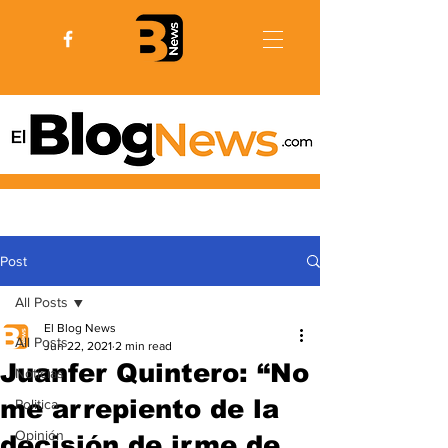
Post
All Posts
El Blog News
All Posts
Jun 22, 2021
2 min read
Juanfer Quintero: “No
Noticias
me arrepiento de la
Politica
Opinión
decisión de irme de