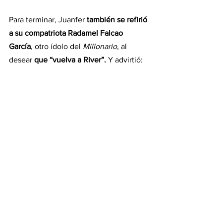
Para terminar, Juanfer 
también se refirió 
a su compatriota Radamel Falcao 
García
, otro ídolo del 
Millonario
, al 
desear 
que “vuelva a River”. 
Y advirtió: 
“Pero 
no me lo imagino. Es un hincha 
de River que quiere mucho al club, pero 
la realidad es que por lo económico
 y 
por lo que es el fútbol en la actualidad, 
no sé si están dadas las condiciones 
para que vuelva”.
Deportes