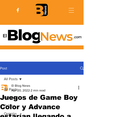
Post
All Posts
El Blog News
All Posts
Apr 20, 2022
2 min read
Juegos de Game Boy
Noticias
Color y Advance
Politica
Opinión
estarían llegando a