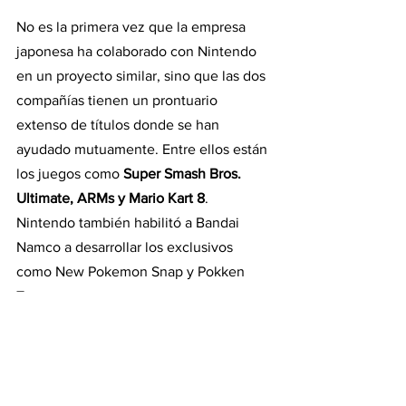
No es la primera vez que la empresa 
japonesa ha colaborado con Nintendo 
en un proyecto similar, sino que las dos 
compañías tienen un prontuario 
extenso de títulos donde se han 
ayudado mutuamente. Entre ellos están 
los juegos como
 Super Smash Bros. 
Ultimate, ARMs y Mario Kart 8
. 
Nintendo también habilitó a Bandai 
Namco a desarrollar los exclusivos 
como New Pokemon Snap y Pokken 
Tournament.
Si bien la búsqueda laboral no entra en 
más detalles, los usuarios de Resetera 
especulan que Nintendo podría estar 