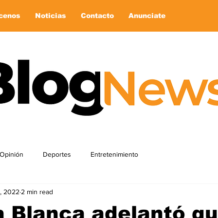
cenos
Noticias
Contacto
Anunciate
Opinión
Deportes
Entretenimiento
, 2022
2 min read
 Blanca adelantó qu