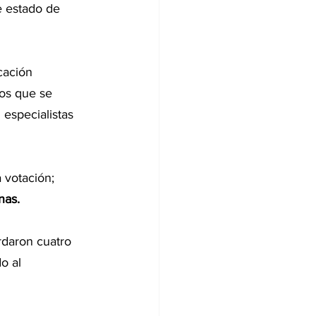
e estado de 
cación 
los que se 
especialistas 
 votación; 
nas.
rdaron cuatro 
o al 