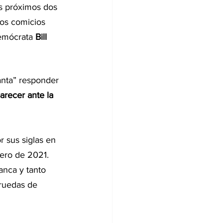
s próximos dos 
os comicios 
emócrata 
Bill 
anta” responder 
recer ante la 
 sus siglas en 
nero de 2021.
anca y tanto 
 ruedas de 