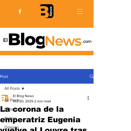
Post
All Posts
El Blog News
All Posts
Oct 20, 2025
2 min read
La corona de la
Noticias
emperatriz Eugenia
Politica
Opinión
vuelve al Louvre tras