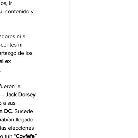
s, ir 
su contenido y 
adores ni a 
centes ni 
rtazgo de los 
el ex 
.
ueron la 
s— 
Jack Dorsey
 a sus 
on DC
. Sucede 
habían llegado 
las elecciones 
 tuit 
“Covfefe”