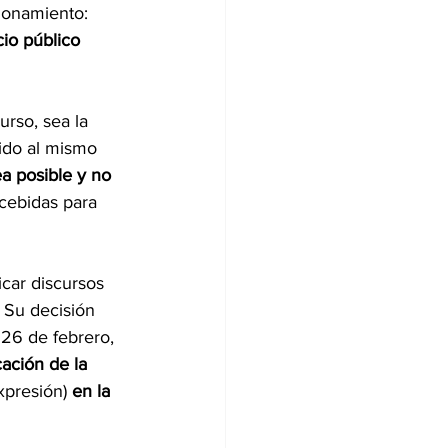
zonamiento: 
io público 
urso, sea la 
tido al mismo 
a posible y no 
ncebidas para 
car discursos 
 Su decisión 
 26 de febrero, 
cación de la 
xpresión) 
en la 