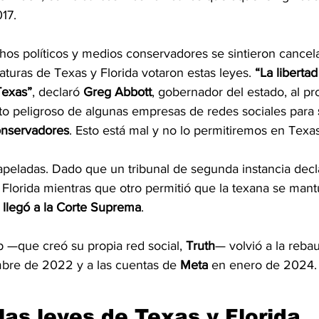
17.
hos políticos y medios conservadores se sintieron cance
laturas de Texas y Florida votaron estas leyes. 
“La liberta
Texas”
, declaró 
Greg Abbott
, gobernador del estado, al pr
to peligroso de algunas empresas de redes sociales para 
conservadores
. Esto está mal y no lo permitiremos en Texas
peladas. Dado que un tribunal de segunda instancia decl
e Florida mientras que otro permitió que la texana se mantu
 llegó a la Corte Suprema
.
p —que creó su propia red social, 
Truth
— volvió a la rebau
bre de 2022 y a las cuentas de 
Meta
 en enero de 2024.
las leyes de Texas y Florida