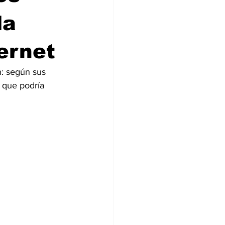
la
ternet
n: según sus 
, que podría 