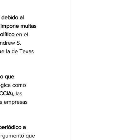
 debido al 
 impone multas 
lítico
 en el 
Andrew S. 
ue la de Texas 
do que 
ógica como 
CCIA
), las 
as empresas 
periódico a 
y argumentó que 