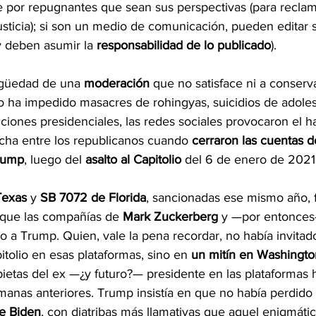
 por repugnantes que sean sus perspectivas (para reclamo
usticia); si son un medio de comunicación, pueden editar 
y deben asumir la 
responsabilidad de lo publicado
).
igüedad de una 
moderación
 que no satisface ni a conserv
no ha impedido masacres de rohingyas, suicidios de adoles
iones presidenciales, las redes sociales provocaron el ha
cha entre los republicanos cuando 
cerraron las cuentas d
rump
, luego del 
asalto al Capitolio
 del 6 de enero de 2021
Texas
 y 
SB 7072 de Florida
, sancionadas ese mismo año, f
que las compañías de 
Mark Zuckerberg
 y —por entonce
 a Trump. Quien, vale la pena recordar, no había invitado
itolio en esas plataformas, sino en 
un mitín en Washingt
bietas del ex —¿y futuro?— presidente en las plataformas 
manas anteriores. Trump insistía en que no había perdido 
e Biden
, con diatribas más llamativas que aquel enigmático