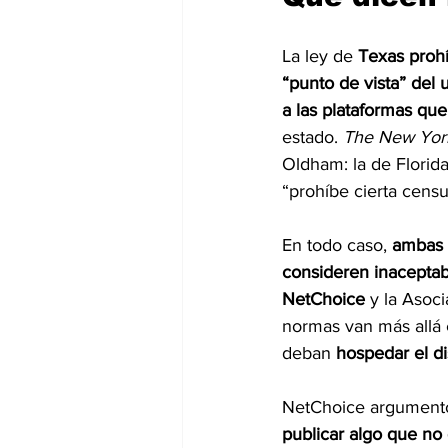
La ley de 
Texas prohí
“punto de vista” del 
a las plataformas que
estado. 
The New Yor
Oldham: la de Florid
“prohíbe cierta censu
En todo caso, 
ambas l
consideren inaceptab
NetChoice
 y la Asoc
normas van más allá e
deban 
hospedar el di
NetChoice argumentó 
publicar algo que no