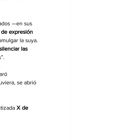
lados —en sus 
d de expresión 
omulgar la suya. 
silenciar las 
”.
aró 
viera, se abrió 
tizada 
X de 