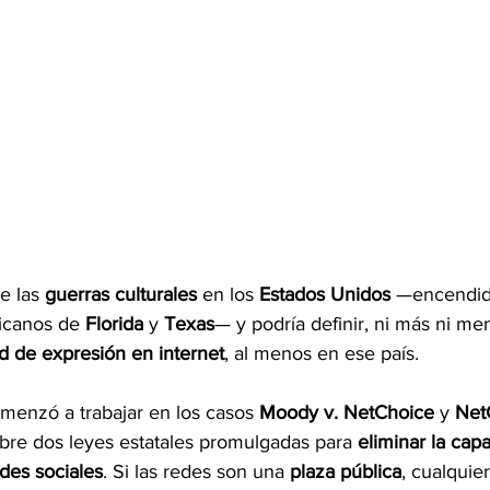
e las 
guerras culturales
 en los 
Estados Unidos
 —encendid
icanos de 
Florida
 y 
Texas
— y podría definir, ni más ni me
ad de expresión en internet
, al menos en ese país.
menzó a trabajar en los casos 
Moody v. NetChoice
 y 
Net
obre dos leyes estatales promulgadas para 
eliminar la cap
des sociales
. Si las redes son una 
plaza pública
, cualquier