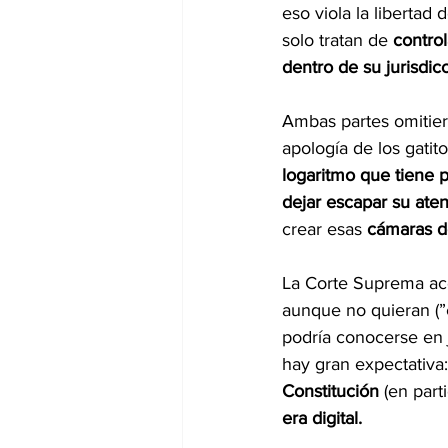
eso viola la libertad
solo tratan de 
contro
dentro de su jurisdic
Ambas partes omitiero
apología de los gatit
logaritmo que tiene p
dejar escapar su ate
crear esas 
cámaras d
La Corte Suprema ace
aunque no quieran (”c
podría conocerse en j
hay gran expectativa:
Constitución
 (en part
era digital.